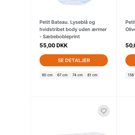
Petit Bateau. Lyseblå og
Peti
hvidstribet body uden ærmer
Oli
- Sæbebobleprint
55,00 DKK
50,
SE DETALJER
60 cm
67 cm
74 cm
81 cm
158 