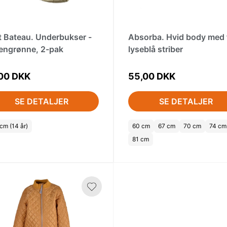
t Bateau. Underbukser -
Absorba. Hvid body med 
vengrønne, 2-pak
lyseblå striber
00 DKK
55,00 DKK
SE DETALJER
SE DETALJER
cm (14 år)
60 cm
67 cm
70 cm
74 cm
81 cm