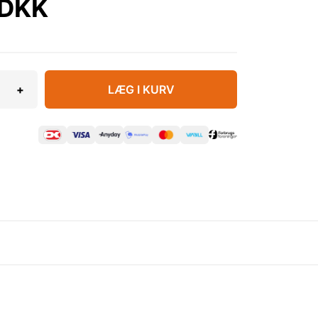
 DKK
+
LÆG I KURV