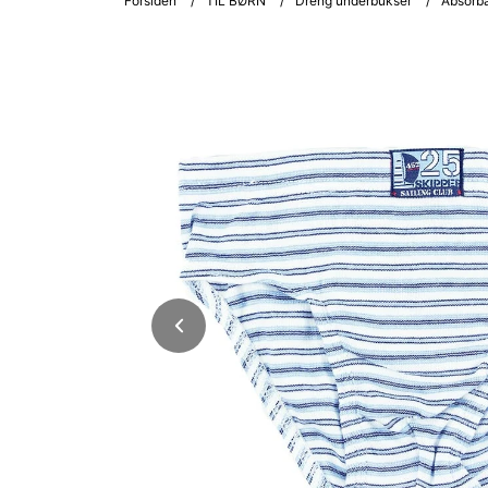
Forsiden
/
TIL BØRN
/
Dreng underbukser
/
Absorba