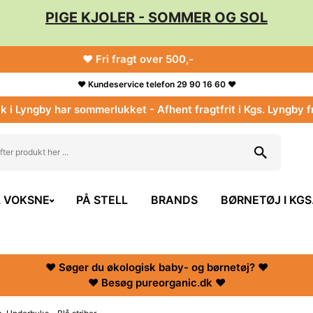
PIGE KJOLER - SOMMER OG SOL
♥ Fri fragt over 500,-
♥ Kundeservice telefon 29 90 16 60 ♥
k i Lyngby har sommerlukket - Afhent fragtfrit i Kgs. Lyngby f
L VOKSNE
PÅ STELL
BRANDS
BØRNETØJ I KGS
♥ Søger du økologisk baby- og børnetøj? ♥
♥ Besøg pureorganic.dk ♥