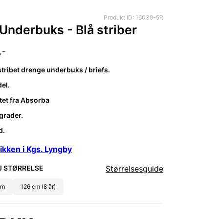
Produkt ID: 16039-5R
Underbuks - Blå striber
,-
stribet drenge underbuks / briefs.
el.
tet fra Absorba
grader.
d.
ikken i Kgs. Lyngby
 STØRRELSE
Størrelsesguide
cm
126 cm (8 år)