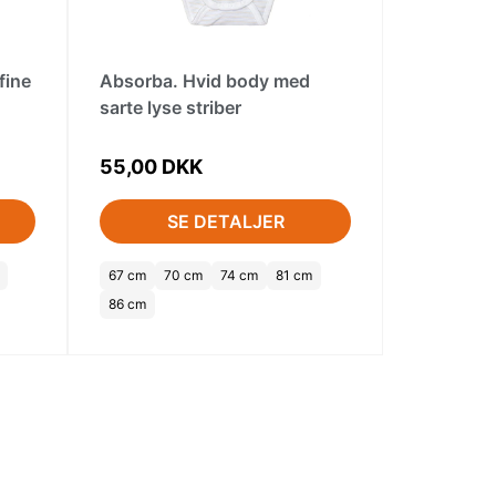
fine
Absorba. Hvid body med
sarte lyse striber
55,00 DKK
SE DETALJER
67 cm
70 cm
74 cm
81 cm
86 cm