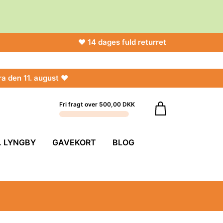
♥ 14 dages fuld returret
ra den 11. august ♥
Fri fragt over 500,00 DKK
. LYNGBY
GAVEKORT
BLOG