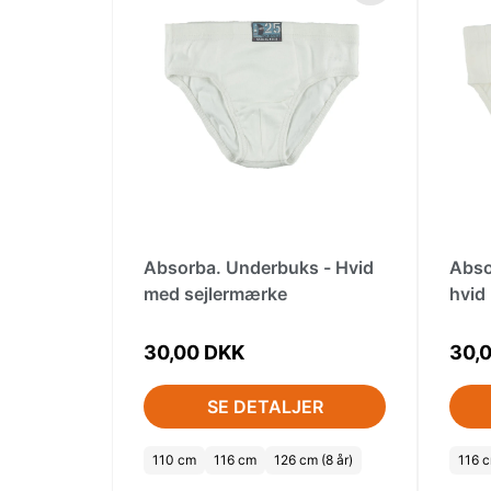
Absorba. Underbuks - Hvid
Abso
med sejlermærke
hvid
30,00 DKK
30,
SE DETALJER
110 cm
116 cm
126 cm (8 år)
116 