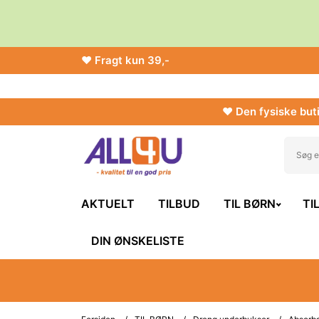
♥ Fragt kun 39,-
♥ Den fysiske buti
AKTUELT
TILBUD
TIL BØRN
TI
DIN ØNSKELISTE