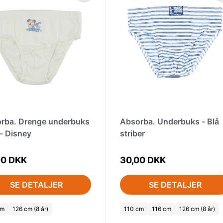
rba. Drenge underbuks
Absorba. Underbuks - Blå
 - Disney
striber
00 DKK
30,00 DKK
SE DETALJER
SE DETALJER
cm
126 cm (8 år)
110 cm
116 cm
126 cm (8 år)