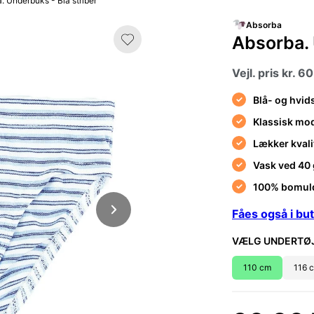
. Underbuks - Blå striber
Absorba
Absorba. 
Vejl. pris kr. 60
Blå- og hvid
Klassisk mod
Lækker kvali
Vask ved 40 
100% bomul
Fåes også i but
VÆLG UNDERTØJ
110 cm
116 