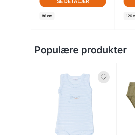
SE DETALJER
86 cm
126 c
Populære produkter