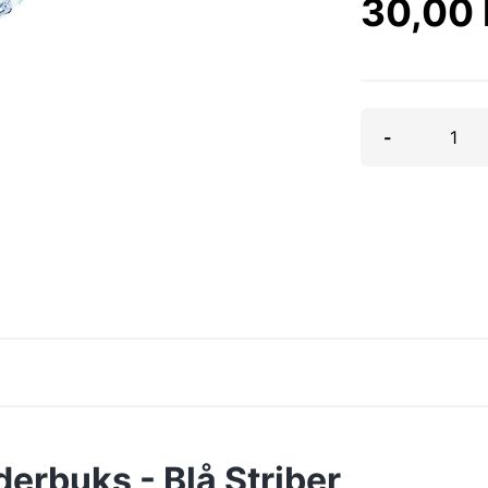
30,00
-
erbuks - Blå Striber