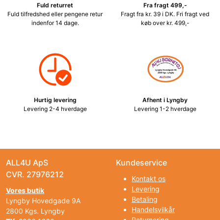
Fuld returret
Fra fragt 499,-
Fuld tilfredshed eller pengene retur
Fragt fra kr. 39 i DK. Fri fragt ved
indenfor 14 dage.
køb over kr. 499,-
Hurtig levering
Afhent i Lyngby
Levering 2-4 hverdage
Levering 1-2 hverdage
ALL4U ApS
Kundeservice
CVR. 27976212
Kontakt os
Levering
Vores butik
Betaling
Lyngby Hovedgade 9A
Handelsvilkår
2800 Kgs. Lyngby
Returnering