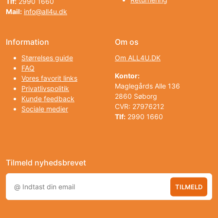
Tlf:
2990 1660
Mail:
info@all4u.dk
Information
Om os
Størrelses guide
Om ALL4U.DK
FAQ
Kontor:
Vores favorit links
Maglegårds Alle 136
Privatlivspolitik
2860 Søborg
Kunde feedback
CVR: 27976212
Sociale medier
Tlf:
2990 1660
Tilmeld nyhedsbrevet
TILMELD