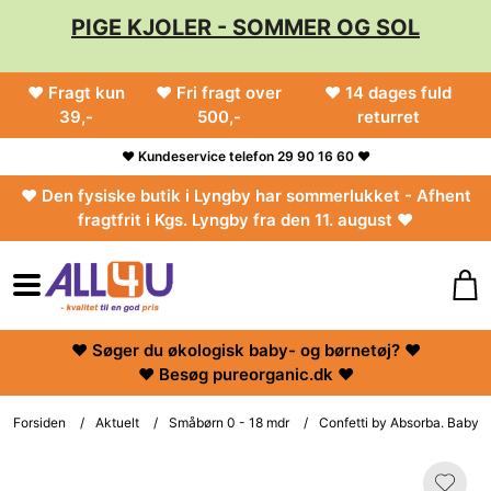
PIGE KJOLER - SOMMER OG SOL
♥ Fragt kun
♥ Fri fragt over
♥ 14 dages fuld
39,-
500,-
returret
♥ Kundeservice telefon 29 90 16 60 ♥
♥ Den fysiske butik i Lyngby har sommerlukket - Afhent
fragtfrit i Kgs. Lyngby fra den 11. august ♥
♥ Søger du økologisk baby- og børnetøj? ♥
♥ Besøg pureorganic.dk ♥
Forsiden
/
Aktuelt
/
Småbørn 0 - 18 mdr
/
Confetti by Absorba. Babybl