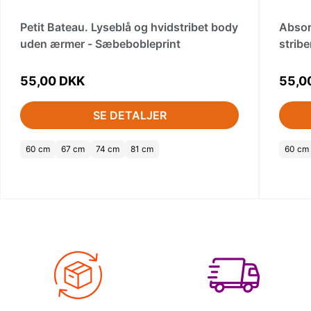
Petit Bateau. Lyseblå og hvidstribet body
Absor
uden ærmer - Sæbebobleprint
stribe
55,00 DKK
55,0
SE DETALJER
60 cm
67 cm
74 cm
81 cm
60 cm