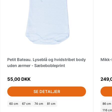
Petit Bateau. Lyseblå og hvidstribet body
Mikk-
uden ærmer - Sæbebobleprint
55,00 DKK
249,
SE DETALJER
60 cm
67 cm
74 cm
81 cm
86 cm
116 c