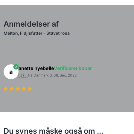
Anmeldelser af
Melton, Fløjlsfutter - Støvet rosa
anette nyebølle
Verificeret køber
a
🇩🇰
fra Danmark d. 08. dec. 2023
Du synes måske også om ...