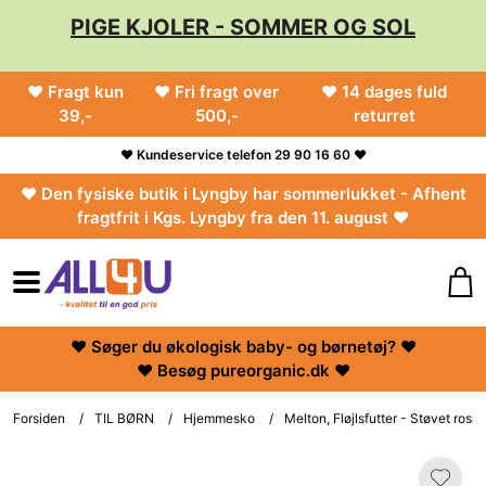
PIGE KJOLER - SOMMER OG SOL
♥ Fragt kun
♥ Fri fragt over
♥ 14 dages fuld
39,-
500,-
returret
♥ Kundeservice telefon 29 90 16 60 ♥
♥ Den fysiske butik i Lyngby har sommerlukket - Afhent
fragtfrit i Kgs. Lyngby fra den 11. august ♥
♥ Søger du økologisk baby- og børnetøj? ♥
♥ Besøg pureorganic.dk ♥
Forsiden
/
TIL BØRN
/
Hjemmesko
/
Melton, Fløjlsfutter - Støvet rosa