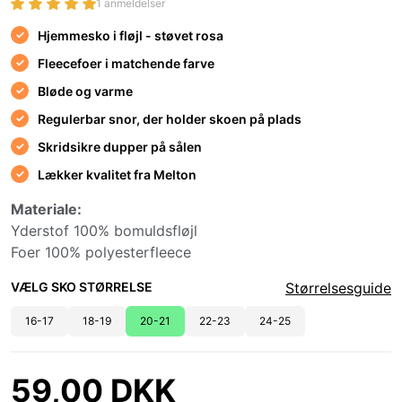
1 anmeldelser
Hjemmesko i fløjl - støvet rosa
Fleecefoer i matchende farve
Bløde og varme
Regulerbar snor, der holder skoen på plads
Skridsikre dupper på sålen
Lækker kvalitet fra Melton
Materiale:
Yderstof 100% bomuldsfløjl
Foer 100% polyesterfleece
VÆLG SKO STØRRELSE
Størrelsesguide
16-17
18-19
20-21
22-23
24-25
59,00 DKK