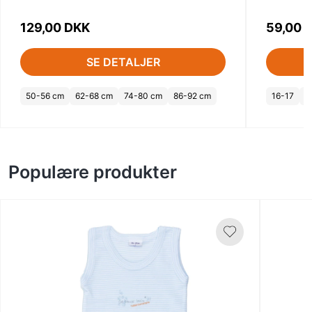
129,00 DKK
59,00 
SE DETALJER
50-56 cm
62-68 cm
74-80 cm
86-92 cm
16-17
1
Populære produkter