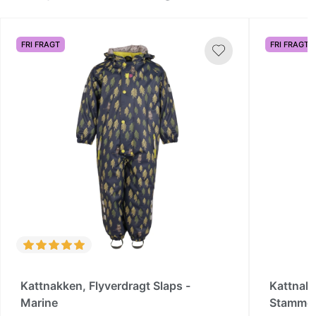
FRI FRAGT
FRI FRAGT
Kattnakken, Flyverdragt Slaps -
Kattnakk
Marine
Stamme