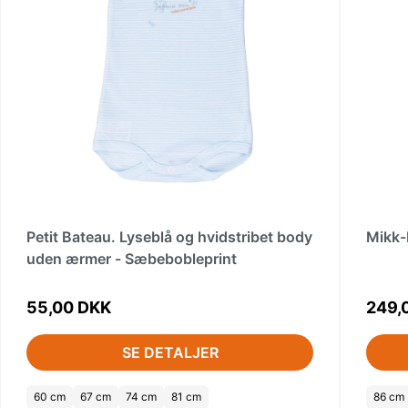
Petit Bateau. Lyseblå og hvidstribet body
Mikk-
uden ærmer - Sæbebobleprint
55,00 DKK
249,
SE DETALJER
60 cm
67 cm
74 cm
81 cm
86 cm