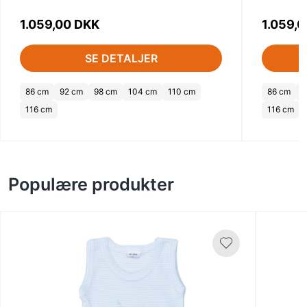
1.059,00 DKK
1.059,
SE DETALJER
86 cm
92 cm
98 cm
104 cm
110 cm
86 cm
9
116 cm
116 cm
Populære produkter