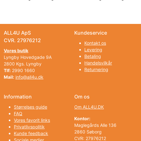
ALL4U ApS
Kundeservice
CVR. 27976212
Kontakt os
Levering
Vores butik
Betaling
Lyngby Hovedgade 9A
Handelsvilkår
2800 Kgs. Lyngby
Returnering
Tlf:
2990 1660
Mail:
info@all4u.dk
Information
Om os
Størrelses guide
Om ALL4U.DK
FAQ
Kontor:
Vores favorit links
Maglegårds Alle 136
Privatlivspolitik
2860 Søborg
Kunde feedback
CVR: 27976212
Sociale medier