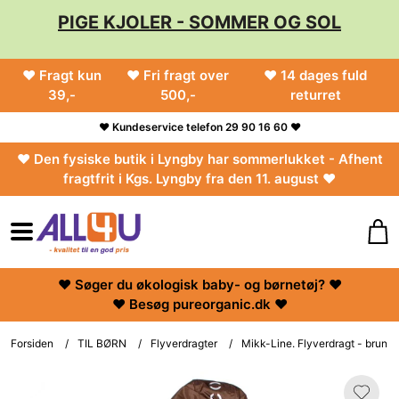
PIGE KJOLER - SOMMER OG SOL
♥ Fragt kun
♥ Fri fragt over
♥ 14 dages fuld
39,-
500,-
returret
♥ Kundeservice telefon 29 90 16 60 ♥
♥ Den fysiske butik i Lyngby har sommerlukket - Afhent
fragtfrit i Kgs. Lyngby fra den 11. august ♥
♥ Søger du økologisk baby- og børnetøj? ♥
♥ Besøg pureorganic.dk ♥
Forsiden
/
TIL BØRN
/
Flyverdragter
/
Mikk-Line. Flyverdragt - brun o