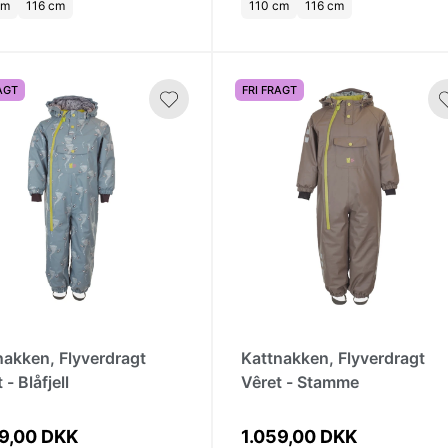
cm
116 cm
110 cm
116 cm
AGT
FRI FRAGT
nakken, Flyverdragt
Kattnakken, Flyverdragt
 - Blåfjell
Vêret - Stamme
59,00 DKK
1.059,00 DKK