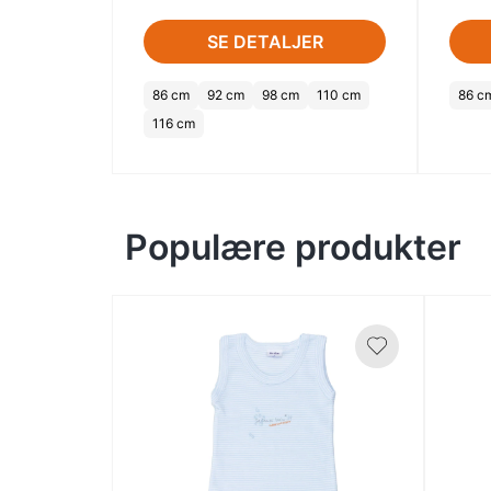
SE DETALJER
86 cm
92 cm
98 cm
110 cm
86 c
116 cm
Populære produkter