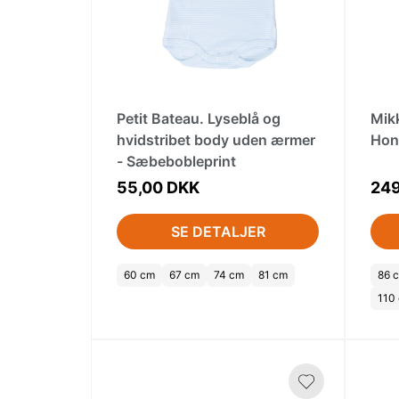
Petit Bateau. Lyseblå og
Mik
hvidstribet body uden ærmer
Hon
- Sæbebobleprint
55,00 DKK
249
SE DETALJER
60 cm
67 cm
74 cm
81 cm
86 
110