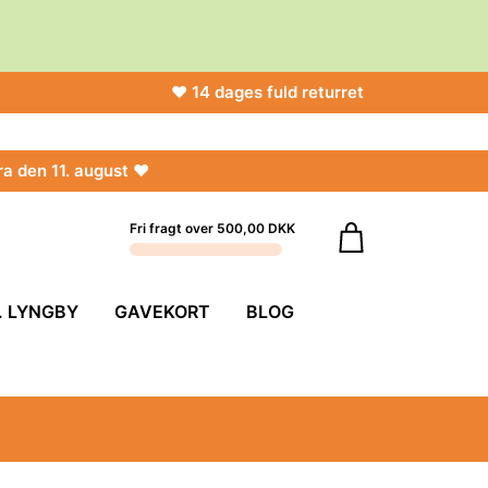
♥ 14 dages fuld returret
ra den 11. august ♥
Fri fragt over 500,00 DKK
. LYNGBY
GAVEKORT
BLOG