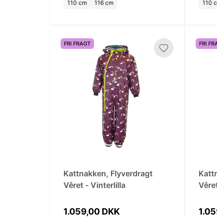
110 cm
116 cm
110 
FRI FRAGT
FRI FR
Kattnakken, Flyverdragt
Katt
Vêret - Vinterlilla
Vêret
1.059,00 DKK
1.0