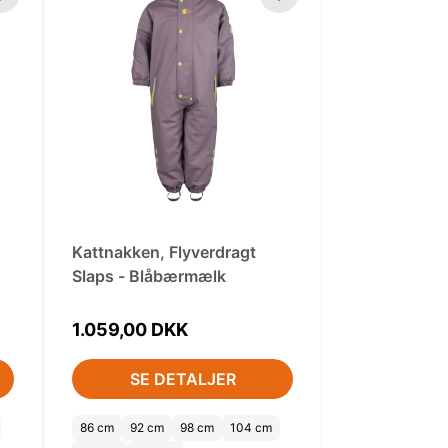
Kattnakken, Flyverdragt
Slaps - Blåbærmælk
1.059,00 DKK
SE DETALJER
86 cm
92 cm
98 cm
104 cm