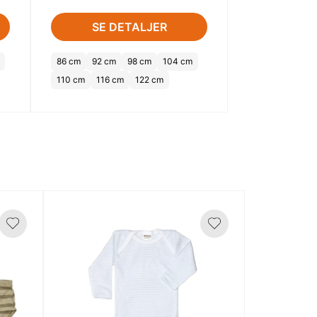
SE DETALJER
86 cm
92 cm
98 cm
104 cm
110 cm
116 cm
122 cm