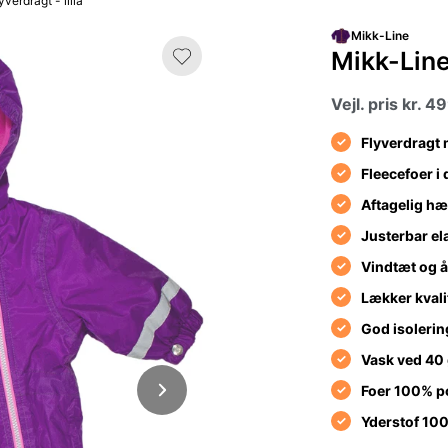
verdragt - lilla
Mikk-Line
Mikk-Line.
Vejl. pris kr. 4
Flyverdragt 
Fleecefoer i 
Aftagelig hæ
Justerbar ela
Vindtæt og 
Lækker kvali
God isolering
Vask ved 40
Foer 100% p
Yderstof 10