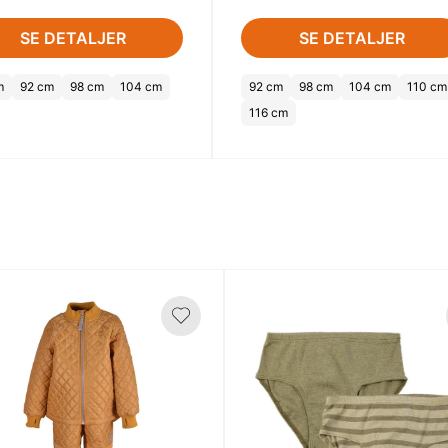
SE DETALJER
SE DETALJER
m
92 cm
98 cm
104 cm
92 cm
98 cm
104 cm
110 cm
116 cm