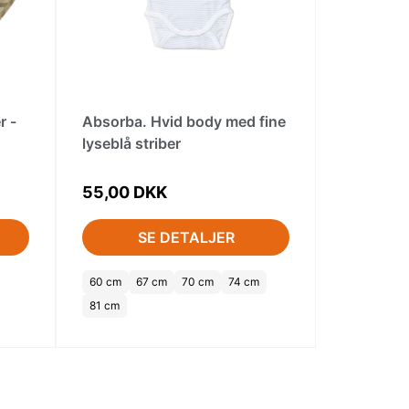
r -
Absorba. Hvid body med fine
lyseblå striber
55,00 DKK
SE DETALJER
60 cm
67 cm
70 cm
74 cm
81 cm