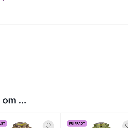
om ...
AGT
FRI FRAGT