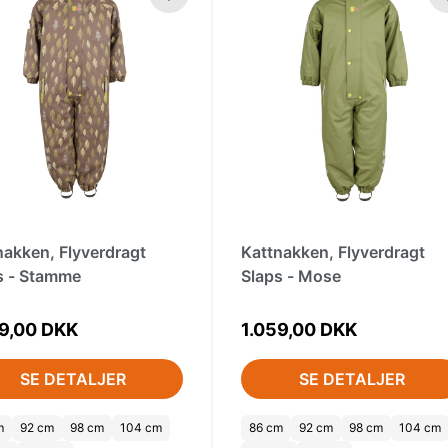
nakken, Flyverdragt
Kattnakken, Flyverdragt
s - Stamme
Slaps - Mose
59,00 DKK
1.059,00 DKK
SE DETALJER
SE DETALJER
m
92 cm
98 cm
104 cm
86 cm
92 cm
98 cm
104 cm