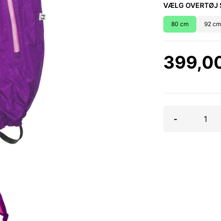
VÆLG OVERTØJ 
80 cm
92 cm
399,0
-