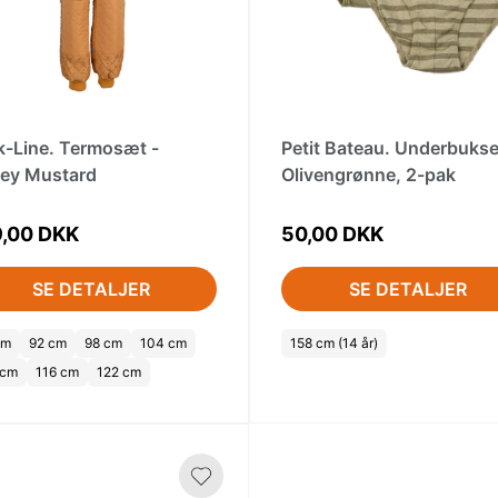
k-Line. Termosæt -
Petit Bateau. Underbukse
ey Mustard
Olivengrønne, 2-pak
,00 DKK
50,00 DKK
SE DETALJER
SE DETALJER
cm
92 cm
98 cm
104 cm
158 cm (14 år)
 cm
116 cm
122 cm