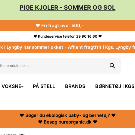
PIGE KJOLER - SOMMER OG SOL
♥ Fri fragt over 500,-
♥ Kundeservice telefon 29 90 16 60 ♥
k i Lyngby har sommerlukket - Afhent fragtfrit i Kgs. Lyngby f
L VOKSNE
PÅ STELL
BRANDS
BØRNETØJ I KGS
♥ Søger du økologisk baby- og børnetøj? ♥
♥ Besøg pureorganic.dk ♥