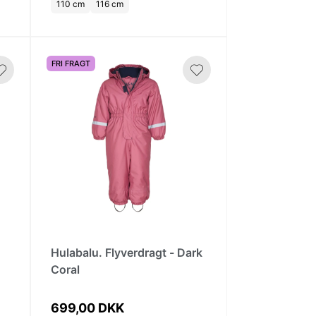
110 cm
116 cm
FRI FRAGT
Hulabalu. Flyverdragt - Dark
Coral
699,00 DKK