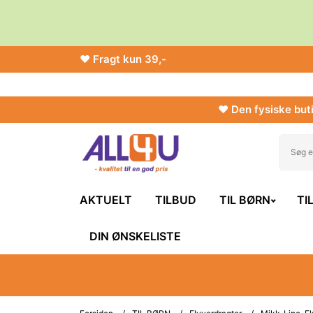
♥ Fragt kun 39,-
♥ Den fysiske buti
AKTUELT
TILBUD
TIL BØRN
TI
DIN ØNSKELISTE