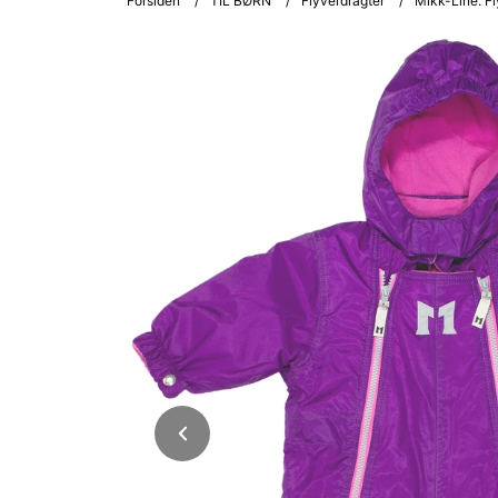
Forsiden
/
TIL BØRN
/
Flyverdragter
/
Mikk-Line. Fly