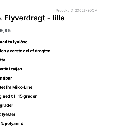
Produkt ID: 20025-80CM
 Flyverdragt - lilla
99,95
med to lynlåse
den øverste del af dragten
tte
stik i taljen
åndbar
tet fra Mikk-Line
 ned til -15 grader
 grader
olyester
0% polyamid