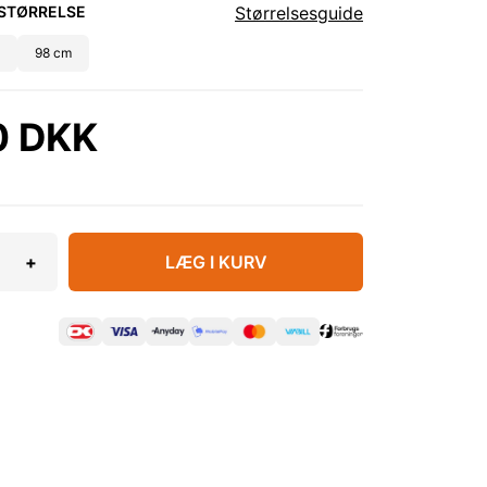
STØRRELSE
Størrelsesguide
98 cm
0 DKK
+
LÆG I KURV