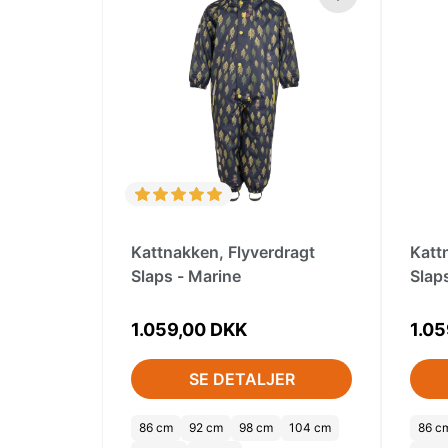
Kattnakken, Flyverdragt
Katt
Slaps - Marine
Slap
1.059,00 DKK
1.0
SE DETALJER
86 cm
92 cm
98 cm
104 cm
86 c