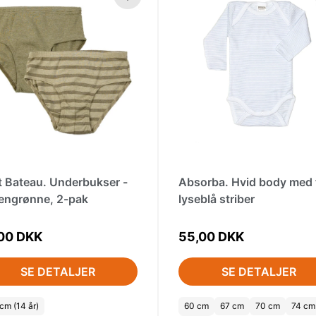
t Bateau. Underbukser -
Absorba. Hvid body med 
vengrønne, 2-pak
lyseblå striber
00 DKK
55,00 DKK
SE DETALJER
SE DETALJER
cm (14 år)
60 cm
67 cm
70 cm
74 cm