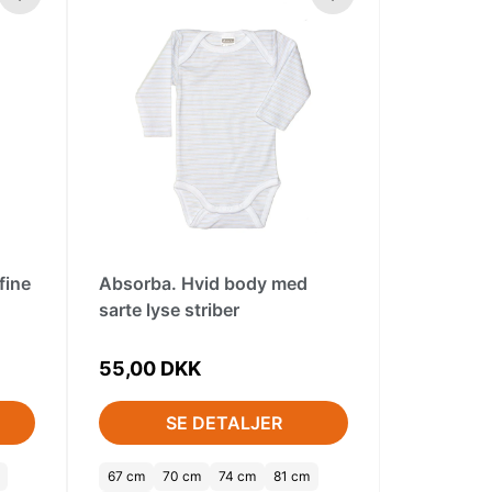
fine
Absorba. Hvid body med
sarte lyse striber
55,00 DKK
SE DETALJER
67 cm
70 cm
74 cm
81 cm