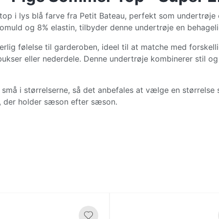
 i lys blå farve fra Petit Bateau, perfekt som undertrøje
bomuld og 8% elastin, tilbyder denne undertrøje en behageli
rlig følelse til garderoben, ideel til at matche med forskel
sbukser eller nederdele. Denne undertrøje kombinerer stil 
å i størrelserne, så det anbefales at vælge en størrelse st
rt, der holder sæson efter sæson.