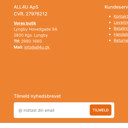
ALL4U ApS
Kundeserv
CVR. 27976212
Kontakt
Leverin
Vores butik
Betalin
Lyngby Hovedgade 9A
Handels
2800 Kgs. Lyngby
Returne
Tlf:
2990 1660
Mail:
info@all4u.dk
Tilmeld nyhedsbrevet
TILMELD