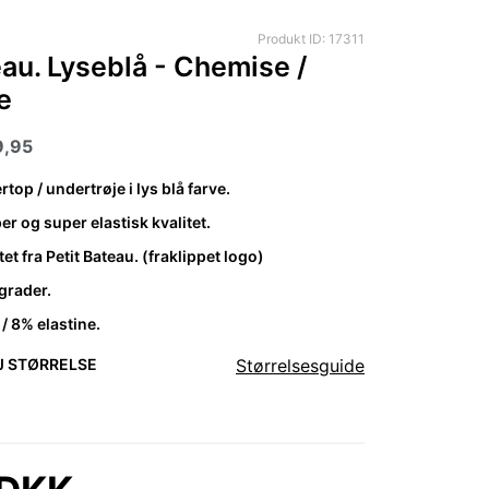
Produkt ID: 17311
eau. Lyseblå - Chemise /
e
19,95
op / undertrøje i lys blå farve.
r og super elastisk kvalitet.
et fra Petit Bateau. (fraklippet logo)
grader.
 8% elastine.
 STØRRELSE
Størrelsesguide