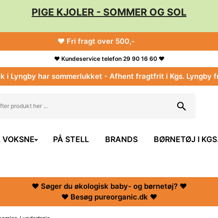
PIGE KJOLER - SOMMER OG SOL
♥ Fri fragt over 500,-
♥ Kundeservice telefon 29 90 16 60 ♥
k i Lyngby har sommerlukket - Afhent fragtfrit i Kgs. Lyngby f
L VOKSNE
PÅ STELL
BRANDS
BØRNETØJ I KGS
♥ Søger du økologisk baby- og børnetøj? ♥
♥ Besøg pureorganic.dk ♥