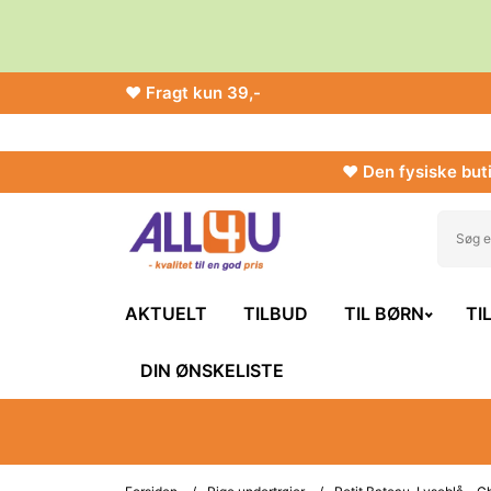
♥ Fragt kun 39,-
♥ Den fysiske buti
AKTUELT
TILBUD
TIL BØRN
TI
DIN ØNSKELISTE