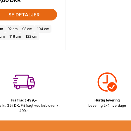
,00 DKK
SE DETALJER
cm
92 cm
98 cm
104 cm
 cm
116 cm
122 cm
Fra fragt 499,-
Hurtig levering
a kr. 39 i DK. Fri fragt ved køb over kr.
Levering 2-4 hverdage
499,-