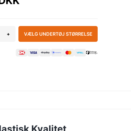
 DKK
+
VÆLG UNDERTØJ STØRRELSE
astisk Kvalitet