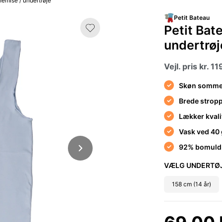
hemise / undertrøje
Petit Bateau
Petit Bat
undertrøj
Vejl. pris kr. 1
Skøn sommert
Brede stroppe
Lækker kvalit
Vask ved 40 
92% bomuld /
VÆLG UNDERTØJ
158 cm (14 år)