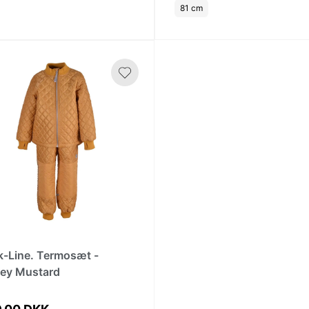
81 cm
k-Line. Termosæt -
ey Mustard