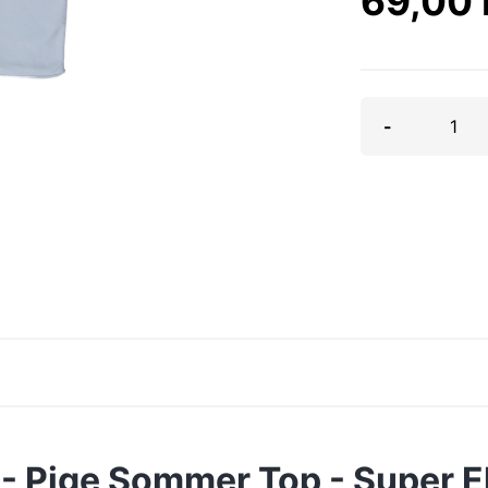
69,00
-
å - Pige Sommer Top - Super El