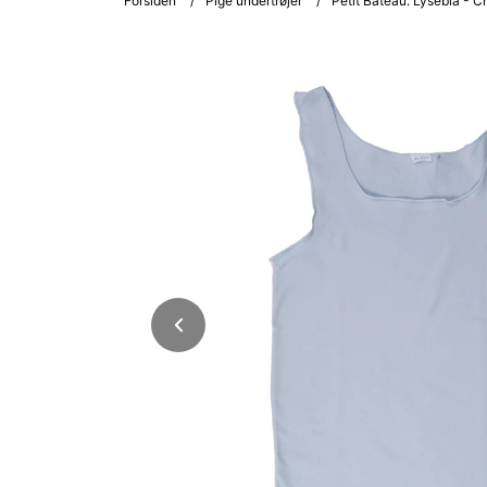
Forsiden
/
Pige undertrøjer
/
Petit Bateau. Lyseblå - C