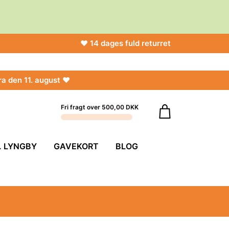
♥ 14 dages fuld returret
ra den 11. august ♥
Fri fragt over 500,00 DKK
. LYNGBY
GAVEKORT
BLOG