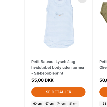
Petit Bateau. Lyseblå og
Peti
hvidstribet body uden ærmer
Oli
- Sæbebobleprint
55,00 DKK
50,
SE DETALJER
60 cm
67 cm
74 cm
81 cm
158 