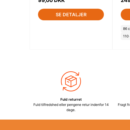
99,00 DKK
249
SE DETALJER
86 
110
Fuld returret
Fuld tilfredshed eller pengene retur indenfor 14
Fragt fr
dage.