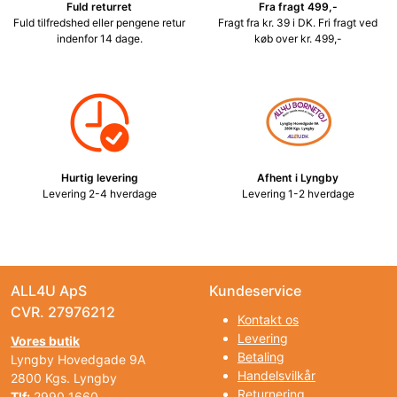
Fuld returret
Fra fragt 499,-
Fuld tilfredshed eller pengene retur
Fragt fra kr. 39 i DK. Fri fragt ved
indenfor 14 dage.
køb over kr. 499,-
Hurtig levering
Afhent i Lyngby
Levering 2-4 hverdage
Levering 1-2 hverdage
ALL4U ApS
Kundeservice
CVR. 27976212
Kontakt os
Levering
Vores butik
Betaling
Lyngby Hovedgade 9A
Handelsvilkår
2800 Kgs. Lyngby
Returnering
Tlf:
2990 1660