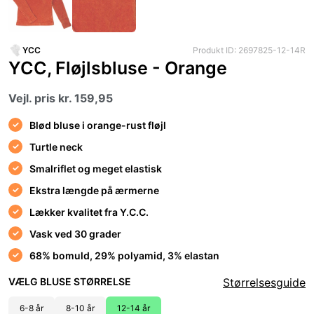
YCC
Produkt ID: 2697825-12-14R
YCC, Fløjlsbluse - Orange
Vejl. pris kr. 159,95
Blød bluse i orange-rust fløjl
Turtle neck
Smalriflet og meget elastisk
Ekstra længde på ærmerne
Lækker kvalitet fra Y.C.C.
Vask ved 30 grader
68% bomuld, 29% polyamid, 3% elastan
VÆLG BLUSE STØRRELSE
Størrelsesguide
6-8 år
8-10 år
12-14 år