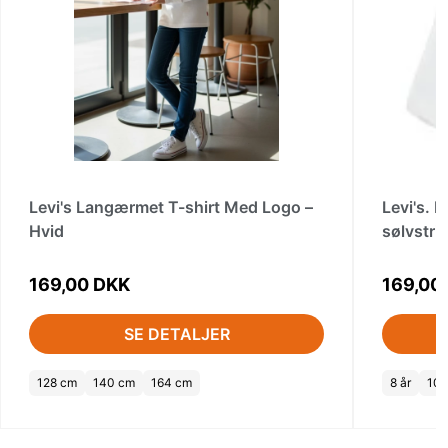
Levi's Langærmet T-shirt Med Logo –
Levi's.
Hvid
sølvstri
169,00 DKK
169,00
SE DETALJER
128 cm
140 cm
164 cm
8 år
10 