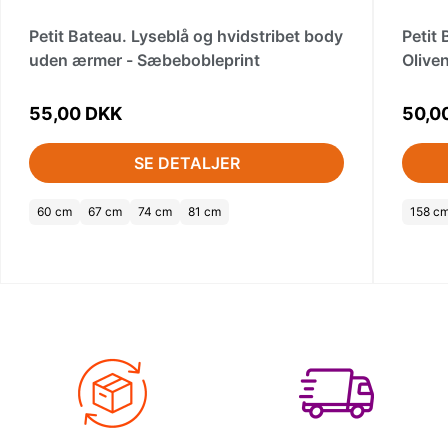
Petit Bateau. Lyseblå og hvidstribet body
Petit
uden ærmer - Sæbebobleprint
Olive
55,00 DKK
50,0
SE DETALJER
60 cm
67 cm
74 cm
81 cm
158 cm