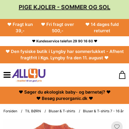
PIGE KJOLER - SOMMER OG SOL
♥ Fragt kun
♥ Fri fragt over
♥ 14 dages fuld
39,-
500,-
returret
♥ Kundeservice telefon 29 90 16 60 ♥
♥ Den fysiske butik i Lyngby har sommerlukket - Afhent
fragtfrit i Kgs. Lyngby fra den 11. august ♥
♥ Søger du økologisk baby- og børnetøj? ♥
♥ Besøg pureorganic.dk ♥
Forsiden
/
TIL BØRN
/
Bluser & T-shirts
/
Bluser & T-shirts 7 - 16 år
/