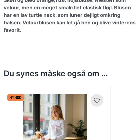
Skøn og blød orange/rust fløjlsbluse. Næsten som
velour, men en meget smalriflet elastisk fløjl. Blusen
har en lav turtle neck, som luner dejligt omkring
halsen. Velourblusen kan let gå hen og blive vinterens
favorit.
Du synes måske også om ...
NYHED