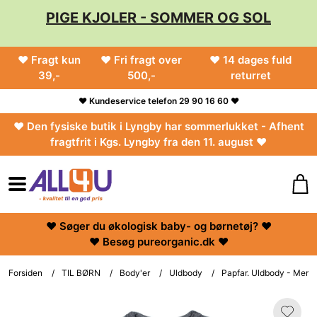
PIGE KJOLER - SOMMER OG SOL
♥ Fragt kun
♥ Fri fragt over
♥ 14 dages fuld
39,-
500,-
returret
♥ Kundeservice telefon 29 90 16 60 ♥
♥ Den fysiske butik i Lyngby har sommerlukket - Afhent
fragtfrit i Kgs. Lyngby fra den 11. august ♥
♥ Søger du økologisk baby- og børnetøj? ♥
♥ Besøg pureorganic.dk ♥
Forsiden
/
TIL BØRN
/
Body'er
/
Uldbody
/
Papfar. Uldbody - Merino