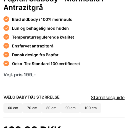
Antrazitgrå
Blød uldbody i 100% merinould
Lun og behagelig mod huden
Temperaturregulerende kvalitet
Ensfarvet antrazitgrå
Dansk design fra Papfar
Oeko-Tex Standard 100 certificeret
Vejl. pris 199,-
VÆLG BABYTØJ STØRRELSE
Størrelsesguide
60 cm
70 cm
80 cm
90 cm
100 cm