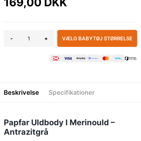
169,00 DKK
-
+
VÆLG BABYTØJ STØRRELSE
Beskrivelse
Specifikationer
Papfar Uldbody I Merinould –
Antrazitgrå