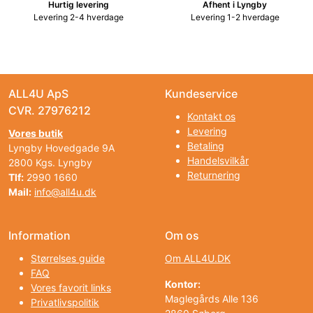
Hurtig levering
Afhent i Lyngby
Levering 2-4 hverdage
Levering 1-2 hverdage
ALL4U ApS
Kundeservice
CVR. 27976212
Kontakt os
Levering
Vores butik
Betaling
Lyngby Hovedgade 9A
Handelsvilkår
2800 Kgs. Lyngby
Returnering
Tlf:
2990 1660
Mail:
info@all4u.dk
Information
Om os
Størrelses guide
Om ALL4U.DK
FAQ
Kontor:
Vores favorit links
Maglegårds Alle 136
Privatlivspolitik