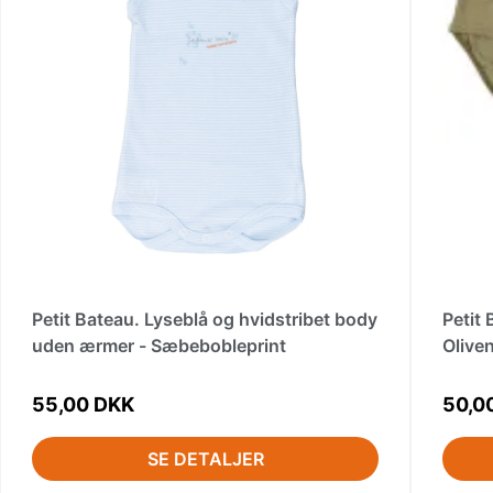
Petit Bateau. Lyseblå og hvidstribet body
Petit
uden ærmer - Sæbebobleprint
Olive
55,00 DKK
50,0
SE DETALJER