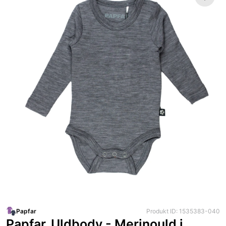
Papfar
Produkt ID: 1535383-040
Papfar. Uldbody - Merinould i