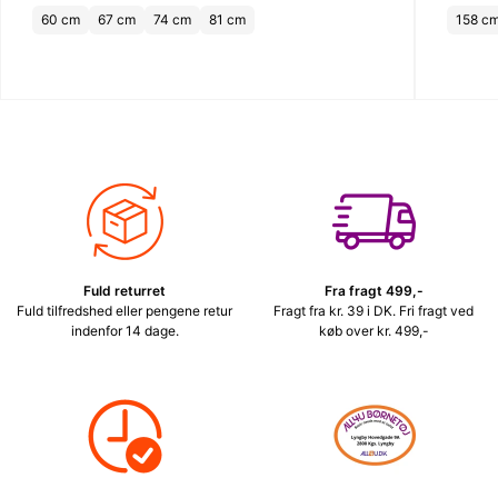
60 cm
67 cm
74 cm
81 cm
158 cm
Fuld returret
Fra fragt 499,-
Fuld tilfredshed eller pengene retur
Fragt fra kr. 39 i DK. Fri fragt ved
indenfor 14 dage.
køb over kr. 499,-