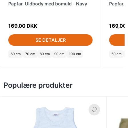
Papfar. Uldbody med bomuld - Navy
Papfar. 
169,00 DKK
169,00
SE DETALJER
60 cm
70 cm
80 cm
90 cm
100 cm
60 cm
Populære produkter